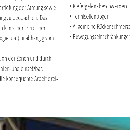
• Kiefergelenkbeschwerden
 Vertiefung der Atmung sowie
• Tennisellenbogen
uung zu beobachten. Das
• Allgemeine Rückenschmerz
en klinischen Bereichen
• Bewegungseinschränkungen 
logie u.a.) unabhängig vom
tion der Zonen und durch
pier- und einsetzbar.
 die konsequente Arbeit drei-