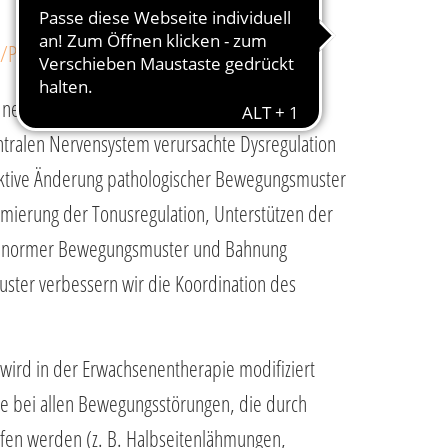
A/PNF ERWACHSENEN UND KINDER
neurologischen Erkrankungen eingesetzt.
ntralen Nervensystem verursachte Dysregulation
aktive Änderung pathologischer Bewegungsmuster
imierung der Tonusregulation, Unterstützen der
ormer Bewegungsmuster und Bahnung
ster verbessern wir die Koordination des
wird in der Erwachsenentherapie modifiziert
e bei allen Bewegungsstörungen, die durch
fen werden (z. B. Halbseitenlähmungen,