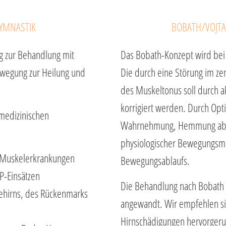
YMNASTIK
BOBATH/VOJT
ng zur Behandlung mit
Das Bobath-Konzept wird bei 
Bewegung zur Heilung und
Die durch eine Störung im ze
des Muskeltonus soll durch 
korrigiert werden. Durch Opt
 medizinischen
Wahrnehmung, Hemmung abn
physiologischer Bewegungsmu
, Muskelerkrankungen
Bewegungsablaufs.
P-Einsätzen
Die Behandlung nach Bobath 
ehirns, des Rückenmarks
angewandt. Wir empfehlen si
Hirnschädigungen hervorgeru