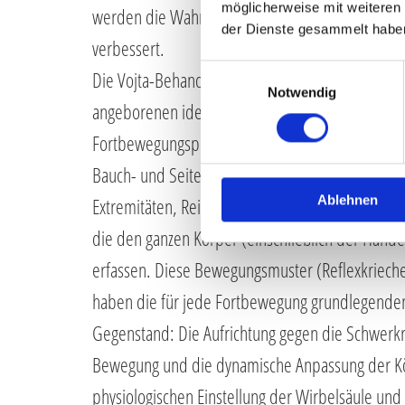
möglicherweise mit weiteren
werden die Wahrnehmungsmöglichkeiten über d
der Dienste gesammelt habe
verbessert.
Einwilligungsauswahl
Die Vojta-Behandlung regt das Gehirn an und se
Notwendig
angeborenen idealen Bewegungsmuster in Gang
Fortbewegungsprinzip werden in bestimmten Au
Bauch- und Seitenlage), über definierte Zonen
Ablehnen
Extremitäten, Reize gesetzt. Diese bewirken Ha
die den ganzen Körper (einschließlich der Hände
erfassen. Diese Bewegungsmuster (Reflexkriec
haben die für jede Fortbewegung grundlegend
Gegenstand: Die Aufrichtung gegen die Schwerkraf
Bewegung und die dynamische Anpassung der K
physiologischen Einstellung der Wirbelsäule und