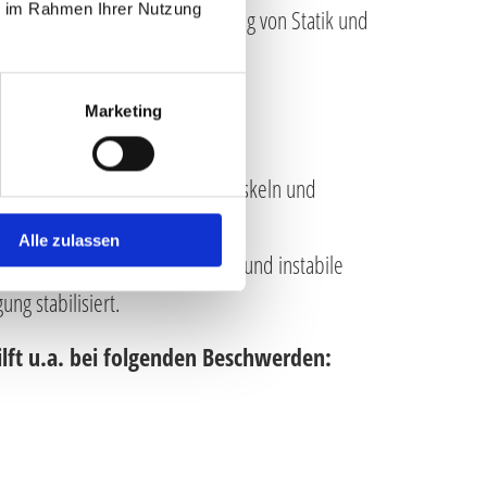
ie im Rahmen Ihrer Nutzung
s ein Sichtbefund zur Beurteilung von Statik und
ie Ziele:
Marketing
enspiel zwischen Gelenken, Muskeln und
rzustellen
Alle zulassen
chränkte Gelenke mobilisiert und instabile
ung stabilisiert.
ilft u.a. bei folgenden Beschwerden: