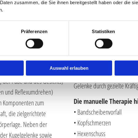
 Daten zusammen, die Sie ihnen bereitgestellt haben oder die s
en Körper deutlich
Nerven. Sie beinhaltet anfang
n.
Haltung.
tzt das Programm der
In der Behandlung sind d
Präferenzen
Statistiken
. Im sogenannten
• Schmerzen zu lindern
sgangslagen (Rücken-,
• das Physiologische Zusamm
 am Rumpf und an den
neuralen Strukturen wiederhe
Auswahl erlauben
ltungs- und Bewegungsmuster,
Dazu werden bewegungseinges
, der Füße und des Gesichts)
Gelenke durch gezielte Kräftig
hen und Reflexumdrehen)
Die manuelle Therapie h
en Komponenten zum
• Bandscheibenvorfall
t, die zielgerichtete
• Kopfschmerzen
örperlage. Neben der
• Hexenschuss
 der Kugelgelenke sowie