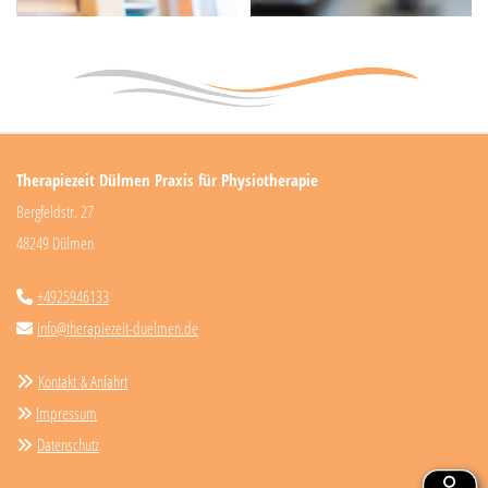
Therapiezeit Dülmen Praxis für Physiotherapie
Bergfeldstr. 27
48249 Dülmen
+4925946133

info@therapiezeit-duelmen.de

Kontakt & Anfahrt

Impressum

Datenschutz
