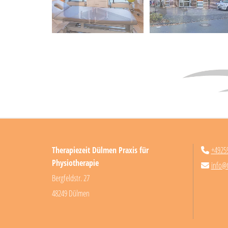
Therapiezeit Dülmen Praxis für
+4925

Physiotherapie
info@

Bergfeldstr. 27
48249 Dülmen