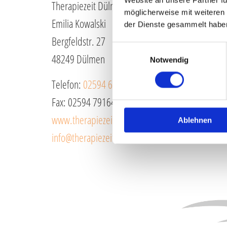
Therapiezeit Dülmen
möglicherweise mit weiteren
Emilia Kowalski
der Dienste gesammelt habe
Bergfeldstr. 27
Einwilligungsauswahl
48249 Dülmen
Notwendig
Telefon:
02594 6133
Fax: 02594 791640
www.therapiezeit-duelmen.de
Ablehnen
info@therapiezeit-duelmen.de