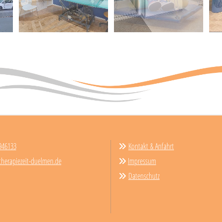
946133
Kontakt & Anfahrt

therapiezeit-duelmen.de
Impressum

Datenschutz
