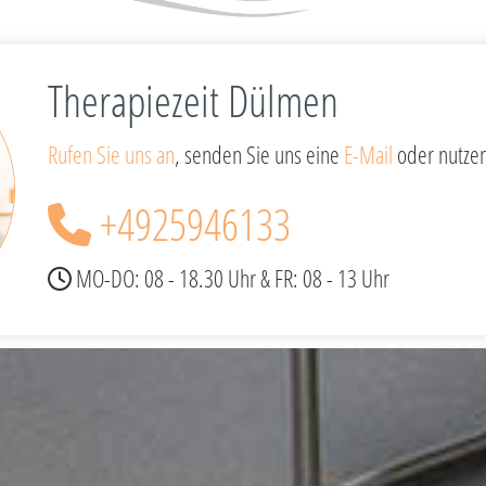
Therapiezeit Dülmen
Rufen Sie uns an
, senden Sie uns eine
E-Mail
oder nutzen
+4925946133

MO-DO: 08 - 18.30 Uhr & FR: 08 - 13 Uhr
