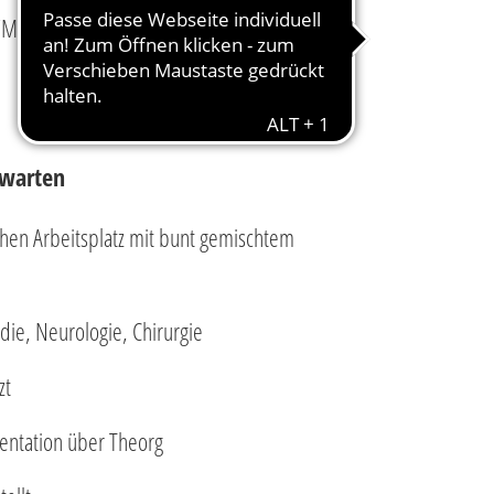
Minijob unbefristet.
rwarten
hen Arbeitsplatz mit bunt gemischtem
ie, Neurologie, Chirurgie
zt
ntation über Theorg