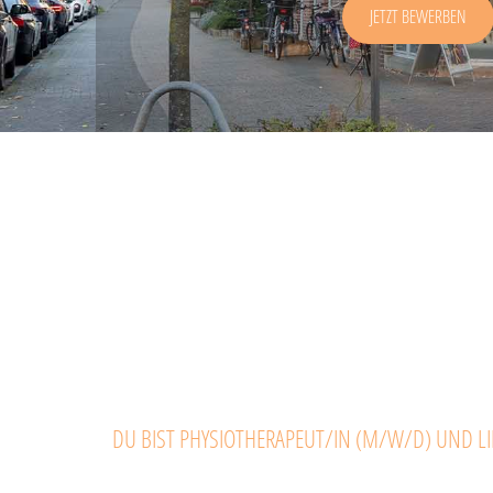
JETZT BEWERBEN
DU BIST PHYSIOTHERAPEUT/IN (M/W/D) UND LI