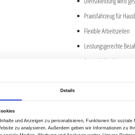
Dienstkleidung wird gest
Praxisfahrzeug für Hau
Flexible Arbeitszeiten
Leistungsgerechte Beza
Betriebliche Altersvors
28 Tage plus 5 Tage Fort
Deine Chefin hat immer 
Details
Ein wirklich tolles Team 
Cookies
regelmäßige Teamsitzu
nhalte und Anzeigen zu personalisieren, Funktionen für soziale
erbung!
Website zu analysieren. Außerdem geben wir Informationen zu I
r soziale Medien, Werbung und Analysen weiter. Unsere Partner